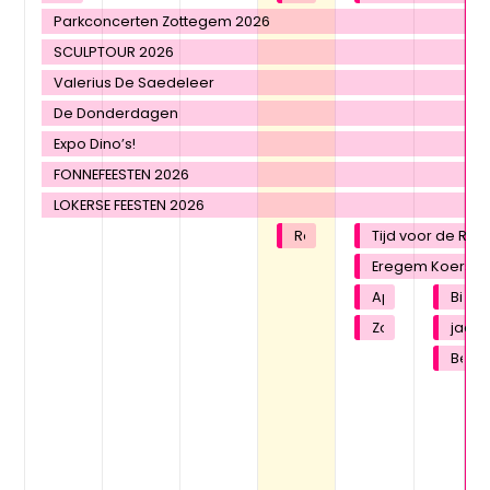
Parkconcerten Zottegem 2026
SCULPTOUR 2026
Valerius De Saedeleer
De Donderdagen
Expo Dino’s!
FONNEFEESTEN 2026
LOKERSE FEESTEN 2026
Red D and Lady Linn
Tijd voor de Rijdt
Eregem Koerst
Apérotime
Bierf
Zomer bij ’t Bru
jacq
Bezoe