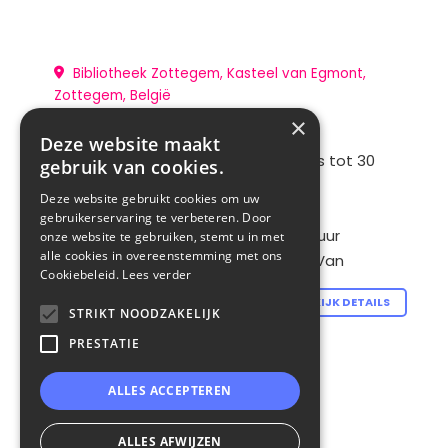
Bibliotheek Zottegem, Kasteel van Egmont,
Zottegem, België
Metamorfose
×
Deze website maakt
Reizende tentoonstelling7 augustus tot 30
gebruik van cookies.
augustus in Bibliotheek Zottegem
Deze website gebruikt cookies om uw
Finissage Aperitiefconcert met
gebruikerservaring te verbeteren. Door
‘Druppel’zondag 30 augustus om 11 uur
onze website te gebruiken, stemt u in met
alle cookies in overeenstemming met ons
Bibliotheek Zottegem Curator Igor Van
Cookiebeleid.
Lees verder
7 augustus 2026
BEKIJK DETAILS
STRIKT NOODZAKELIJK
PRESTATIE
ALLES ACCEPTEREN
ALLES AFWIJZEN