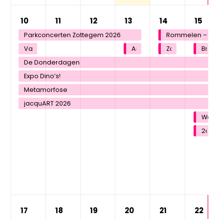
10
11
12
13
14
15
Parkconcerten Zottegem 2026
Rommelen – Bro
Valerius De Saedeleer
An Pierlé Duo
Zomer bij ’t Bru
Brui
De Donderdagen
Expo Dino’s!
Metamorfose
jacquART 2026
Waar 
2de p
17
18
19
20
21
22