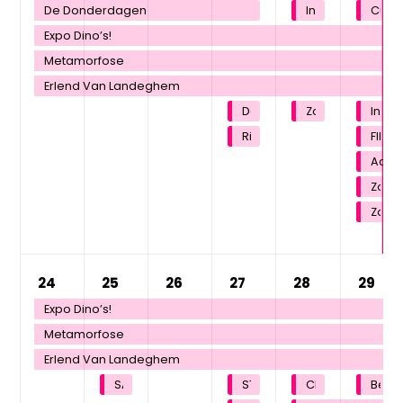
De Donderdagen
Inwandeling St
Curs
Expo Dino’s!
Metamorfose
Erlend Van Landeghem
Derdedonderdagwandelin
Zomer bij ’t Bru
Inse
Riguelle Trio
FIETS
Acryl
Zome
Zomer
24
25
26
27
28
29
Expo Dino’s!
Metamorfose
Erlend Van Landeghem
SAMEN WANDELEN
STROPKESTOCHT
CIRK! Achter de
Benef