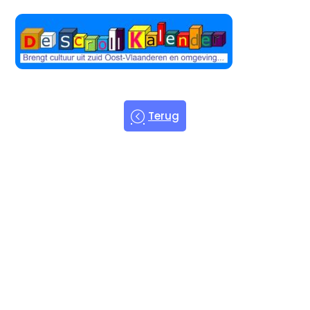
Terug
Welkom bij
de Scroll
Kalender