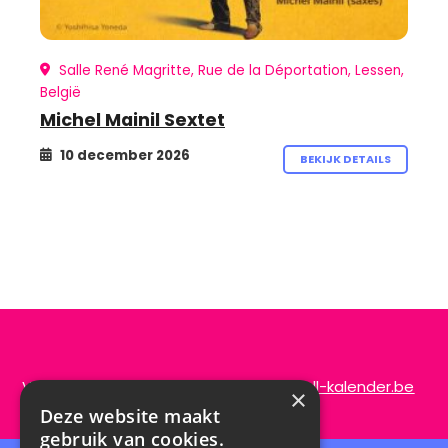
Salle René Magritte, Rue de la Déportation, Lessen,
België
Michel Mainil Sextet
10 december 2026
BEKIJK DETAILS
Vragen of opmerkingen?
info@de-scroll-kalender.be
×
Deze website maakt
gebruik van cookies.