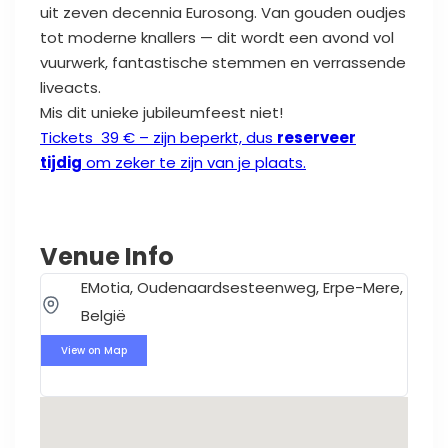
uit zeven decennia Eurosong. Van gouden oudjes
tot moderne knallers — dit wordt een avond vol
vuurwerk, fantastische stemmen en verrassende
liveacts.
Mis dit unieke jubileumfeest niet!
Tickets 39 € – zijn beperkt, dus
reserveer
tijdig
om zeker te zijn van je plaats.
Venue Info
EMotia, Oudenaardsesteenweg, Erpe-Mere,
België
View on Map