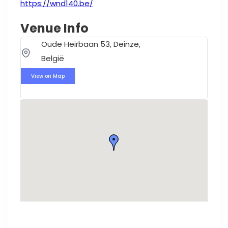
https://wnd140.be/
Venue Info
Oude Heirbaan 53, Deinze,
België
View on Map