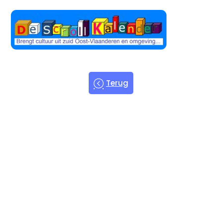
Terug
Welkom bij
de Scroll
Kalender