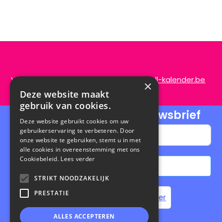
Vragen of opmerkingen?
info@de-scroll-kalender.be
×
Deze website maakt
gebruik van cookies.
Schrijf je in voor onze nieuwsbrief
Deze website gebruikt cookies om uw
gebruikerservaring te verbeteren. Door
onze website te gebruiken, stemt u in met
alle cookies in overeenstemming met ons
Cookiebeleid.
Lees verder
Abonneren
STRIKT NOODZAKELIJK
A
PRESTATIE
Home
Steun de Scroll Kalender
l
t
ALLES ACCEPTEREN