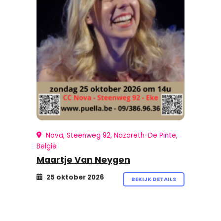
Nova, Steenweg 92, Nazareth-De Pinte,
België
Maartje Van Neygen
25 oktober 2026
BEKIJK DETAILS