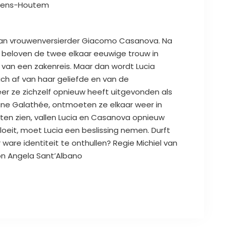
ievens-Houtem
e van vrouwenversierder Giacomo Casanova. Na
, beloven de twee elkaar eeuwige trouw in
van een zakenreis. Maar dan wordt Lucia
ich af van haar geliefde en van de
eer ze zichzelf opnieuw heeft uitgevonden als
ane Galathée, ontmoeten ze elkaar weer in
ten zien, vallen Lucia en Casanova opnieuw
bloeit, moet Lucia een beslissing nemen. Durft
 ware identiteit te onthullen? Regie Michiel van
on Angela Sant’Albano