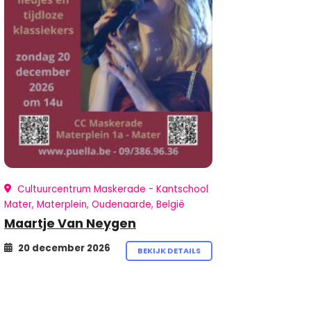
Cultuurcentrum Maskerade - Kantschool
Mater, Materplein, Oudenaarde, België
Maartje Van Neygen
20 december 2026
BEKIJK DETAILS