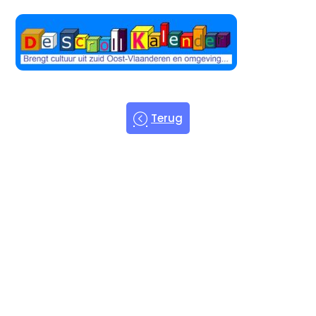
Terug
Welkom bij
de Scroll
Kalender