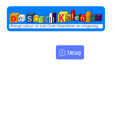
Terug
Welkom bij
de Scroll
Kalender