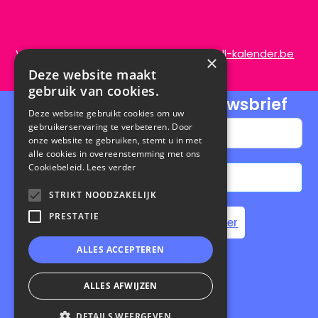
Vragen of opmerkingen?
info@de-scroll-kalender.be
×
Deze website maakt
gebruik van cookies.
Schrijf je in voor onze nieuwsbrief
Deze website gebruikt cookies om uw
gebruikerservaring te verbeteren. Door
onze website te gebruiken, stemt u in met
alle cookies in overeenstemming met ons
Cookiebeleid.
Lees verder
Abonneren
STRIKT NOODZAKELIJK
A
PRESTATIE
Home
Steun de Scroll Kalender
l
t
ALLES ACCEPTEREN
e
Privacybeleid
|
Cookiebeleid
r
ALLES AFWIJZEN
n
Website laten maken
door Conversal
DETAILS WEERGEVEN