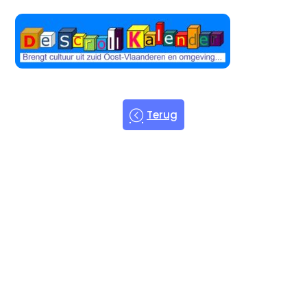
Terug
Welkom bij
de Scroll
Kalender