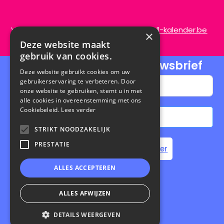
Vragen of opmerkingen?
info@de-scroll-kalender.be
×
Deze website maakt
gebruik van cookies.
Schrijf je in voor onze nieuwsbrief
Deze website gebruikt cookies om uw
gebruikerservaring te verbeteren. Door
onze website te gebruiken, stemt u in met
alle cookies in overeenstemming met ons
Cookiebeleid.
Lees verder
Abonneren
STRIKT NOODZAKELIJK
A
PRESTATIE
Home
Steun de Scroll Kalender
l
t
ALLES ACCEPTEREN
e
Privacybeleid
|
Cookiebeleid
r
ALLES AFWIJZEN
n
Website laten maken
door Conversal
DETAILS WEERGEVEN
a