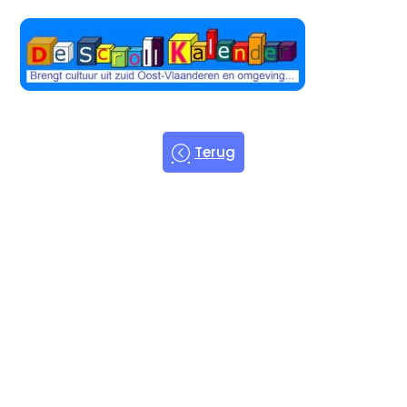
Terug
Welkom bij
de Scroll
Kalender