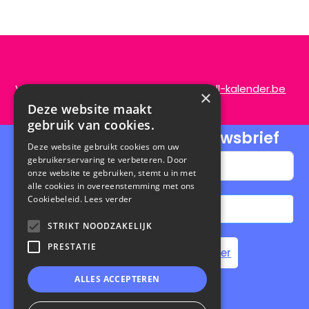
Vragen of opmerkingen?
info@de-scroll-kalender.be
×
Deze website maakt
gebruik van cookies.
Schrijf je in voor onze nieuwsbrief
Deze website gebruikt cookies om uw
gebruikerservaring te verbeteren. Door
onze website te gebruiken, stemt u in met
alle cookies in overeenstemming met ons
Cookiebeleid.
Lees verder
Abonneren
STRIKT NOODZAKELIJK
A
PRESTATIE
Home
Steun de Scroll Kalender
l
t
ALLES ACCEPTEREN
e
Privacybeleid
|
Cookiebeleid