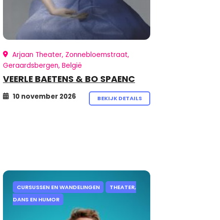
Arjaan Theater, Zonnebloemstraat,
Geraardsbergen, België
VEERLE BAETENS & BO SPAENC
10 november 2026
BEKIJK DETAILS
CURSUSSEN EN WANDELINGEN
THEATER,
DANS EN HUMOR