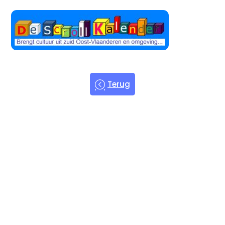
Terug
Welkom bij
de Scroll
Kalender