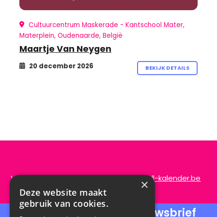
Cultuurcentrum Maskerade - Kantschool Mater,
Materplein, Oudenaarde, België
Maartje Van Neygen
20 december 2026
BEKIJK DETAILS
Vragen of opmerkingen?
info@de-scroll-kalender.be
×
Deze website maakt
gebruik van cookies.
Schrijf je in voor onze nieuwsbrief