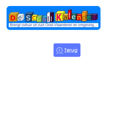
Terug
Welkom bij
de Scroll
Kalender