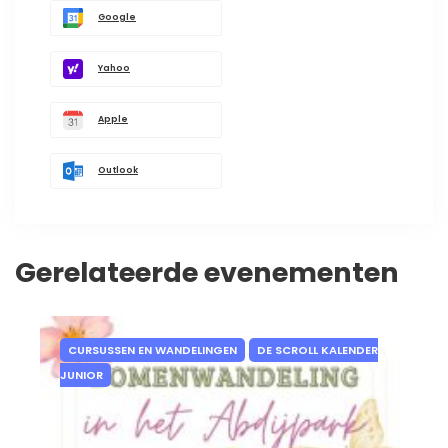
Google
Yahoo
Apple
Outlook
Gerelateerde evenementen
CURSUSSEN EN WANDELINGEN
DE SCROLL KALENDER
JUNIOR