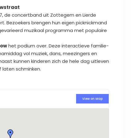
uwstraat
 7, de concertband uit Zottegem en Lierde
ert. Bezoekers brengen hun eigen picknickmand
gevarieerd muzikaal programma met populaire
how
het podium over. Deze interactieve familie-
namiddag vol muziek, dans, meezingers en
aast kunnen kinderen zich de hele dag uitleven
of laten schminken.
View on Map