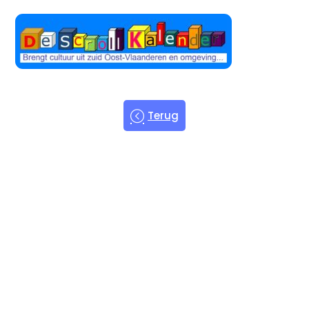
Terug
Welkom bij
de Scroll
Kalender