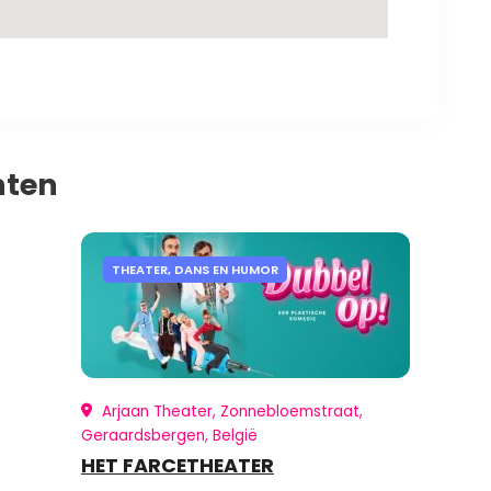
nten
THEATER, DANS EN HUMOR
Arjaan Theater, Zonnebloemstraat,
Geraardsbergen, België
HET FARCETHEATER