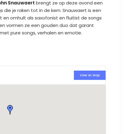
ohn Snauwaert
brengt ze op deze avond een
die je raken tot in de kern. Snauwaert is een
en omhult als saxofonist en fluitist de songs
men vormen ze een gouden duo dat garant
g met pure songs, verhalen en emotie.
View on Map