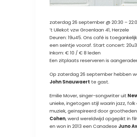
zaterdag
26 september @ 20:30
–
22:
’t Uilekot vzw
Groenlaan 41, Herzele
Deuren: 19u45. Ons café is toegankelij
een seintje vooraf. Start concert: 20u3
Inkom: € 10 / € 8 leden
Een zitplaats reserveren is aangerade
Op zaterdag 26 september hebben we 
John Snauwaert
te gast.
Emilie Mover, singer-songwriter uit
New
unieke, ingetogen stijl waarin jazz, 
muziek, geïnspireerd door grootheden
Cohen
, werd wereldwijd opgepikt in fi
en won in 2013 een Canadese
Juno A