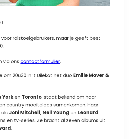
00
k voor rolstoelgebruikers, maar je geeft best
0.
n via ons
contactformulier
.
om 20u30 in ’t Uilekot het duo
Emilie Mover &
 York
en
Toronto
, staat bekend om haar
folk en country moeiteloos samenkomen. Haar
 als
Joni Mitchell
,
Neil Young
en
Leonard
lms en tv-series. Ze bracht al zeven albums uit
ward
.