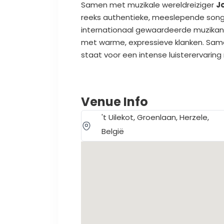
Samen met muzikale wereldreiziger
J
reeks authentieke, meeslepende songs 
internationaal gewaardeerde muzikant 
met warme, expressieve klanken. Sa
staat voor een intense luisterervarin
Venue Info
't Uilekot, Groenlaan, Herzele,
België