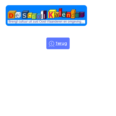
Terug
Welkom bij
de Scroll
Kalender