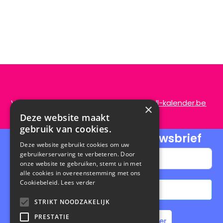
Vragen of opmerkingen?
info@de-scroll-kalender.be
×
Deze website maakt
gebruik van cookies.
Schrijf je in voor onze nieuwsbrief
Deze website gebruikt cookies om uw
gebruikerservaring te verbeteren. Door
onze website te gebruiken, stemt u in met
alle cookies in overeenstemming met ons
Cookiebeleid.
Lees verder
Abonneren
STRIKT NOODZAKELIJK
A
PRESTATIE
Home
Steun de Scroll Kalender