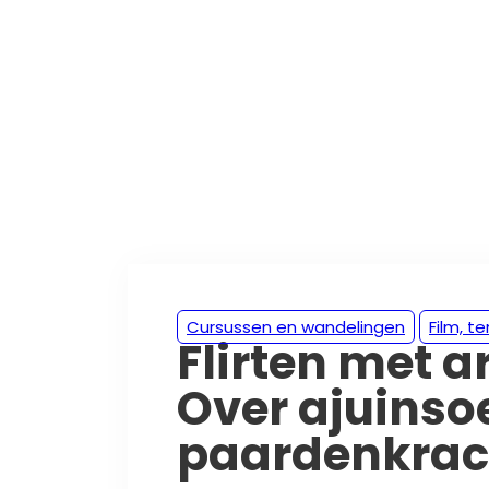
Cursussen en wandelingen
Film, t
Flirten met a
Over ajuinso
paardenkra