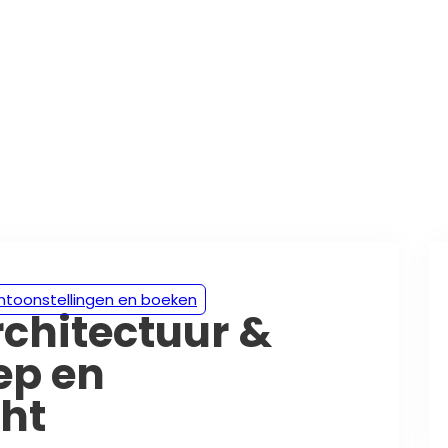
entoonstellingen en boeken
rchitectuur &
ep en
cht