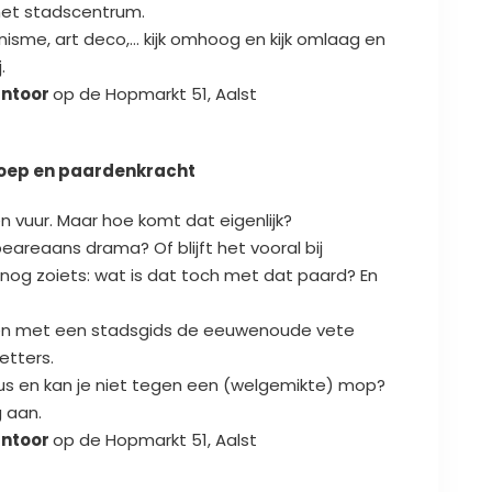
 het stadscentrum.
isme, art deco,… kijk omhoog en kijk omlaag en
.
antoor
op de Hopmarkt 51, Aalst
soep en paardenkracht
n vuur. Maar hoe komt dat eigenlijk?
eareaans drama? Of blijft het vooral bij
nog zoiets: wat is dat toch met dat paard? En
men met een stadsgids de eeuwenoude vete
etters.
eus en kan je niet tegen een (welgemikte) mop?
g aan.
antoor
op de Hopmarkt 51, Aalst