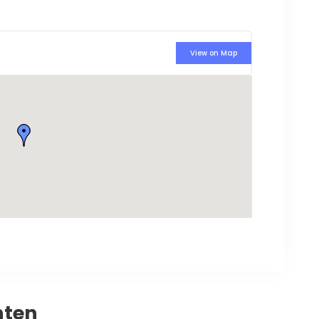
View on Map
nten