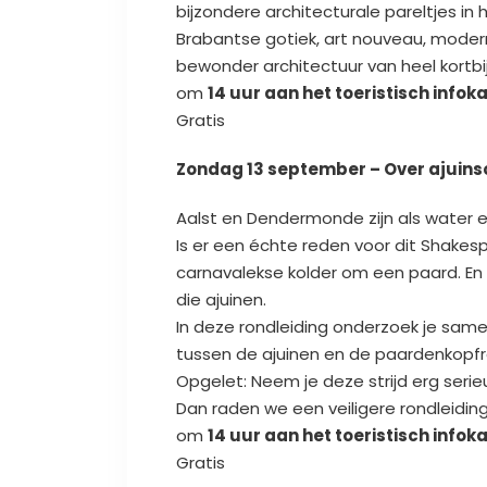
bijzondere architecturale pareltjes in
Brabantse gotiek, art nouveau, modern
bewonder architectuur van heel kortbij
om
14 uur aan het toeristisch infok
Gratis
Zondag 13 september – Over ajuin
Aalst en Dendermonde zijn als water e
Is er een échte reden voor dit Shakesp
carnavalekse kolder om een paard. En 
die ajuinen.
In deze rondleiding onderzoek je sa
tussen de ajuinen en de paardenkopfr
Opgelet: Neem je deze strijd erg seri
Dan raden we een veiligere rondleidin
om
14 uur aan het toeristisch infok
Gratis