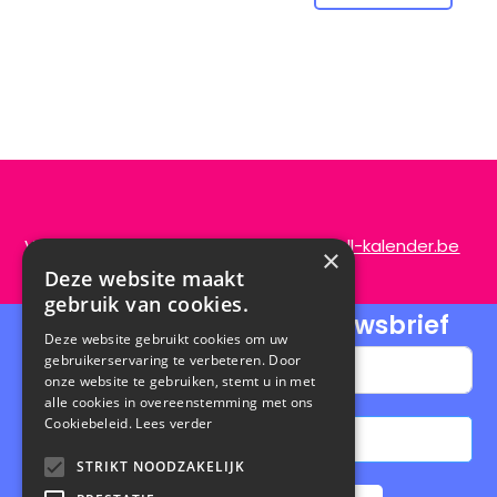
Vragen of opmerkingen?
info@de-scroll-kalender.be
×
Deze website maakt
gebruik van cookies.
Schrijf je in voor onze nieuwsbrief
Deze website gebruikt cookies om uw
gebruikerservaring te verbeteren. Door
onze website te gebruiken, stemt u in met
alle cookies in overeenstemming met ons
Cookiebeleid.
Lees verder
Abonneren
STRIKT NOODZAKELIJK