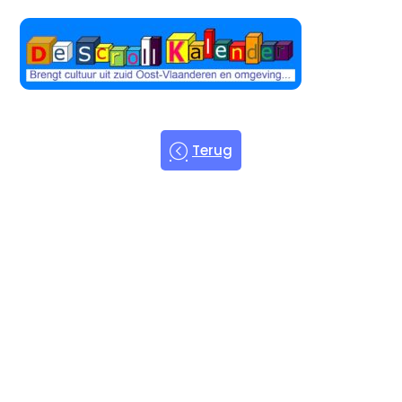
Terug
Welkom bij
de Scroll
Kalender