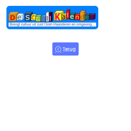
Terug
Welkom bij
de Scroll
Kalender