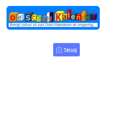
Terug
Welkom bij
de Scroll
Kalender