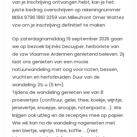
van je inschrijving ontvangen hebt, kan je het
juiste bedrag overschrijven op rekeningnummer
BE84 9796 1861 3259 van Milieufront Omer Wattez
vzw om je inschrijving definitief te maken
Op zaterdagnamiddag 19 september 2026 gaan
we op bezoek bij Inès Decuyper, herboriste van
de vzw Vlaamse Ardennen genietend beleven. Zij
laat ons genieten van een mooie
natuurwandeling met oog voor noten, bessen,
vruchten en herfstkruiden. Duur van de
wandeling: 2½ u (6 km).
Tijdens de wandeling genieten we van 8
proevertjes (confituur, gelei, thee, koekje, wijntje,
jenevertje, snoepje, siroopje, notenpasta …). We
krijgen ook uitleg en de receptjes mee op papier.
Wie wil, kan na de wandeling nagenieten met
een biertje, wijntje, thee, koffie … (niet