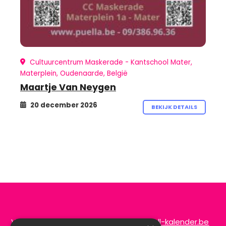
Cultuurcentrum Maskerade - Kantschool Mater,
Materplein, Oudenaarde, België
Maartje Van Neygen
20 december 2026
BEKIJK DETAILS
Vragen of opmerkingen?
info@de-scroll-kalender.be