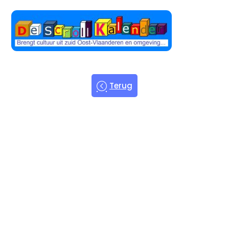
Terug
Welkom bij
de Scroll
Kalender