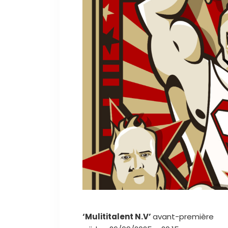
‘Mulititalent N.V’
avant-première