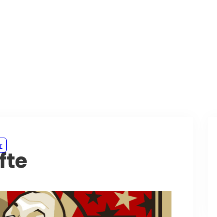
r
fte