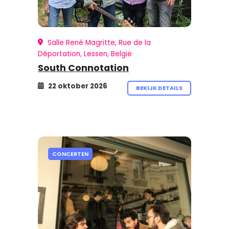
Salle René Magritte, Rue de la
Déportation, Lessen, België
South Connotation
22 oktober 2026
BEKIJK DETAILS
CONCERTEN