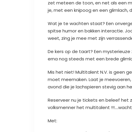
zet meteen de toon, en net als een 
je, met een knipoog en een glimlach, de
Wat je te wachten staat? Een onverget
spitse humor en bakken interactie. Joos
weet, zing je mee met zijn verrassend
De kers op de taart? Een mysterieuze 
erna nog steeds met een brede glimla
Mis het niet! Multitalent N.V. is geen g
moet meemaken. Laat je meevoeren, la
avond die je lachspieren stevig aan he
Reserveer nu je tickets en beleef het
volksmenner het multitalent !!!….wach
Met: