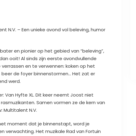
ent N.V. – Een unieke avond vol beleving, humor
bater en pionier op het gebied van “beleving”,
 dan ooit! Al sinds zijn eerste avondvullende
te verrassen en te verwennen: koken op het
ls beer de foyer binnenstormen… Het zat er
rend werd.
ever: Van Hyfte XL. Dit keer neemt Joost niet
e rasmuzikanten. Samen vormen ze de kern van
Multitalent N.V.
 het moment dat je binnenstapt, word je
n verwachting. Het muzikale Rad van Fortuin