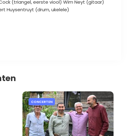
Cock (triangel, eerste viool) Wim Neyt (gitaar)
rt Huysentruyt (drum, ukelele)
nten
CONCERTEN