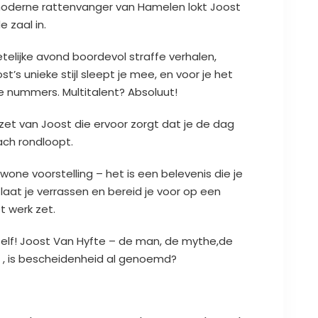
moderne rattenvanger van Hamelen lokt Joost
 zaal in.
elijke avond boordevol straffe verhalen,
t’s unieke stijl sleept je mee, en voor je het
e nummers. Multitalent? Absoluut!
zet van Joost die ervoor zorgt dat je de dag
ch rondloopt.
ewone voorstelling – het is een belevenis die je
at je verrassen en bereid je voor op een
t werk zet.
 zelf! Joost Van Hyfte – de man, de mythe,de
t , is bescheidenheid al genoemd?