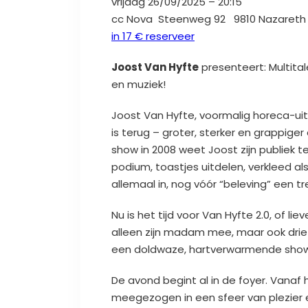
vrijdag 26/09/2025 – 20:15
cc Nova Steenweg 92 9810 Nazareth
in 17 € reserveer
Joost Van Hyfte
presenteert: Multital
en muziek!
Joost Van Hyfte, voormalig horeca-uit
is terug – groter, sterker en grappiger
show in 2008 weet Joost zijn publiek 
podium, toastjes uitdelen, verkleed a
allemaal in, nog vóór “beleving” een t
Nu is het tijd voor Van Hyfte 2.0, of li
alleen zijn madam mee, maar ook dri
een doldwaze, hartverwarmende show: 
De avond begint al in de foyer. Vanaf
meegezogen in een sfeer van plezier e