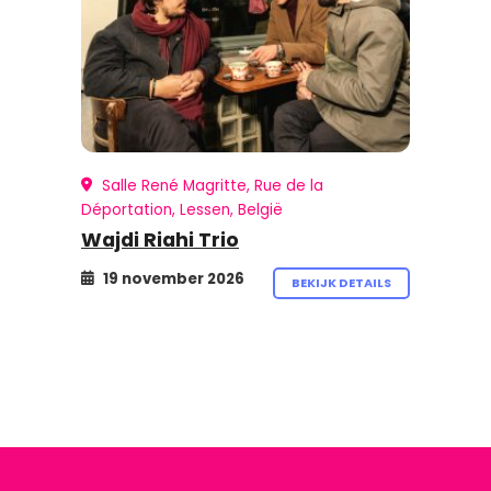
Salle René Magritte, Rue de la
Déportation, Lessen, België
Wajdi Riahi Trio
19 november 2026
BEKIJK DETAILS