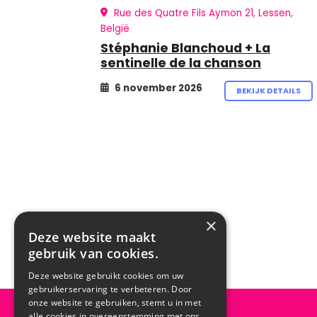
Rue des Quatre Fils Aymon 21, Lessen,
België
Stéphanie Blanchoud + La
sentinelle de la chanson
6 november 2026
BEKIJK DETAILS
×
Deze website maakt
gebruik van cookies.
Deze website gebruikt cookies om uw
gebruikerservaring te verbeteren. Door
onze website te gebruiken, stemt u in met
alle cookies in overeenstemming met ons