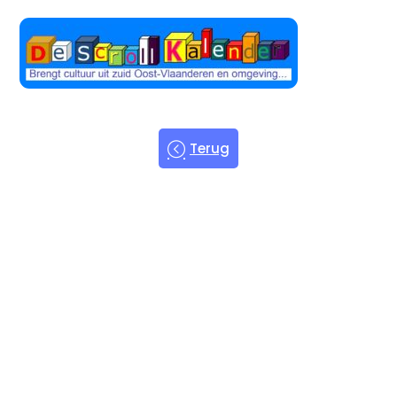
Terug
Welkom bij
de Scroll
Kalender