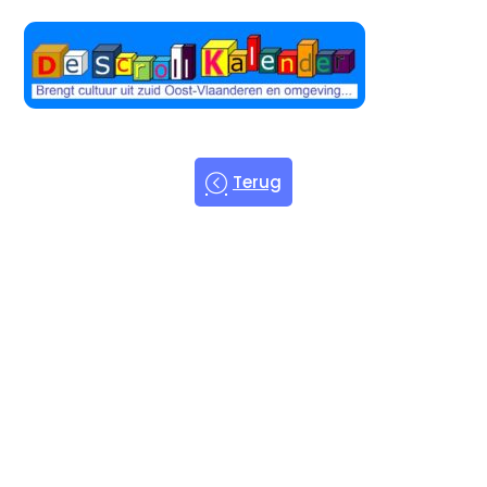
Terug
Welkom bij
de Scroll
Kalender