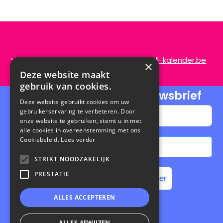
Vragen of opmerkingen?
info@de-scroll-kalender.be
×
Deze website maakt
gebruik van cookies.
Schrijf je in voor onze nieuwsbrief
Deze website gebruikt cookies om uw
gebruikerservaring te verbeteren. Door
onze website te gebruiken, stemt u in met
alle cookies in overeenstemming met ons
Cookiebeleid.
Lees verder
Abonneren
STRIKT NOODZAKELIJK
A
PRESTATIE
Home
Steun de Scroll Kalender
l
t
ALLES ACCEPTEREN
e
Privacybeleid
|
Cookiebeleid
ALLES AFWIJZEN