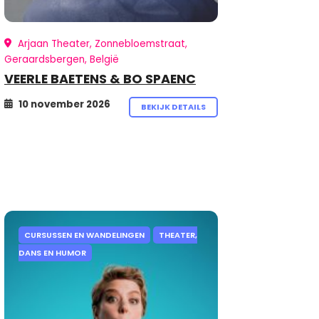
Arjaan Theater, Zonnebloemstraat,
Geraardsbergen, België
VEERLE BAETENS & BO SPAENC
10 november 2026
BEKIJK DETAILS
CURSUSSEN EN WANDELINGEN
THEATER,
DANS EN HUMOR