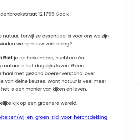
enbroekstraat 12 1755 Gooik
atuur, terwijl ze essentieel is voor ons welzijn
 vinden we opnieuw verbinding?
n Riet
je op herkenbare, nuchtere én
p natuur in het dagelijks leven. Geen
erhaal met gezond boerenverstand: over
e van kleine keuzes. Want natuur is veel meer
et is een manier van kijken en leven.
elijke kijk op een groenere wereld.
viteiten/wij-en-groen-tijd-voor-herontdekking