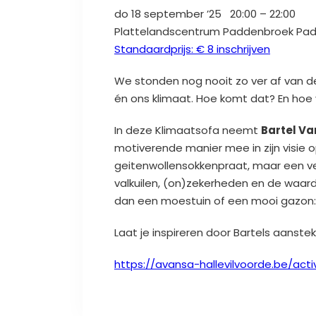
do 18 september ’25 20:00 – 22:00
Plattelandscentrum Paddenbroek Padd
Standaardprijs
: € 8 inschrijven
We stonden nog nooit zo ver af van de n
én ons klimaat. Hoe komt dat? En hoe
In deze Klimaatsofa neemt
Bartel Va
motiverende manier mee in zijn visie o
geitenwollensokkenpraat, maar een v
valkuilen, (on)zekerheden en de waard
dan een moestuin of een mooi gazon: h
Laat je inspireren door Bartels aanstek
https://avansa-hallevilvoorde.be/acti