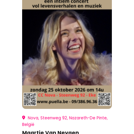
Nova, Steenweg 92, Nazareth-De Pinte,
België
Maartje Van Neygen