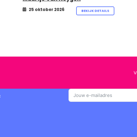
25 oktober 2026
BEKIJK DETAILS
V
f
A
l
t
e