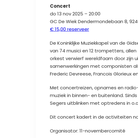
Concert
do 13 nov 2025 – 20:00
GC De Wiek Dendermondebaan 8, 924
€ 15,00 reserveer
De Koninklijke Muziekkapel van de Gidse
van 74 musici en 12 trompetters, alle
orkest verwierf wereldfaam door zijn ui
samenwerkingen met componisten als O
Frederic Devreese, Francois Glorieux e
Met concertreizen, opnames en radio
muziek in binnen- en buitenland. Sinds 
Segers uitblinken met optredens in o.a
Dit concert kadert in de activiteiten 
Organisator: 11-novembercomité