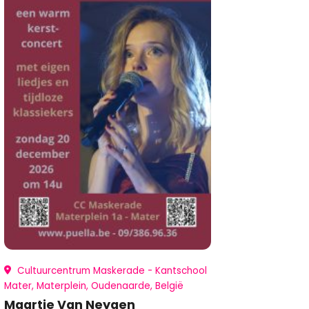
Cultuurcentrum Maskerade - Kantschool
Mater, Materplein, Oudenaarde, België
Maartje Van Neygen