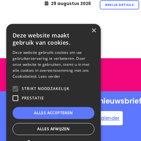
29 augustus 2026
BEKIJK DETAILS
×
Deze website maakt
gebruik van cookies.
Deze website gebruikt cookies om uw
gebruikerservaring te verbeteren. Door
onze website te gebruiken, stemt u in met
alle cookies in overeenstemming met ons
Cookiebeleid.
Lees verder
STRIKT NOODZAKELIJK
PRESTATIE
Schrijf je in voor onze nieuwsbrie
ALLES ACCEPTEREN
Home
Steun de Scroll Kalender
ALLES AFWIJZEN