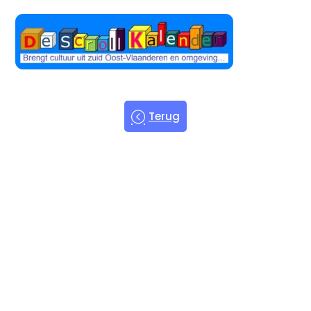
Terug
Welkom bij
de Scroll
Kalender