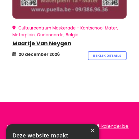
Cultuurcentrum Maskerade - Kantschool Mater,
Materplein, Oudenaarde, België
Maartje Van Neygen
20 december 2026
BEKIJK DETAILS
Vragen of opmerkingen?
info@de-scroll-kalender.be
×
Deze website maakt