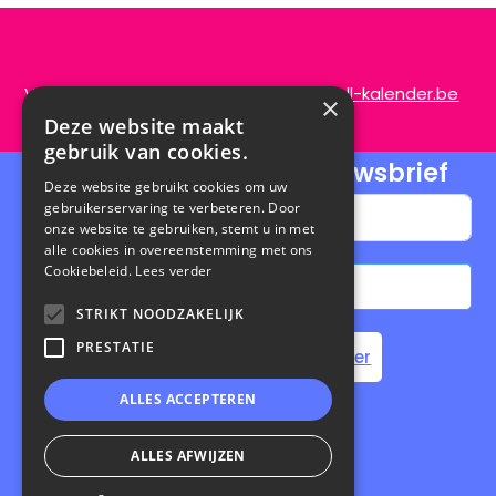
Vragen of opmerkingen?
info@de-scroll-kalender.be
×
Deze website maakt
gebruik van cookies.
Schrijf je in voor onze nieuwsbrief
Deze website gebruikt cookies om uw
gebruikerservaring te verbeteren. Door
onze website te gebruiken, stemt u in met
alle cookies in overeenstemming met ons
Cookiebeleid.
Lees verder
Abonneren
STRIKT NOODZAKELIJK
A
PRESTATIE
Home
Steun de Scroll Kalender
l
ALLES ACCEPTEREN
t
e
Privacybeleid
|
Cookiebeleid
r
ALLES AFWIJZEN
n