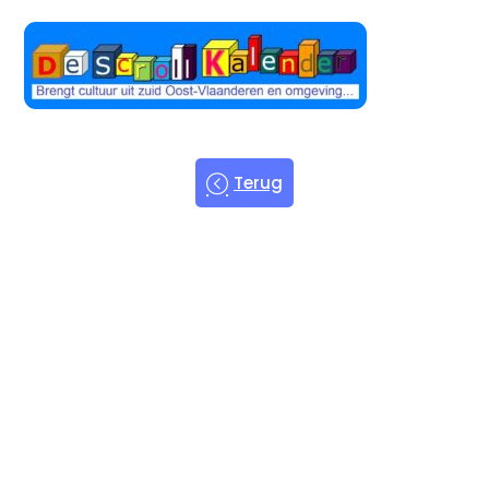
Terug
Welkom bij
de Scroll
Kalender