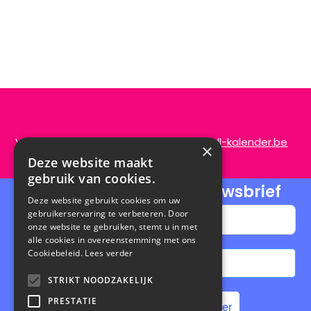
Vragen of opmerkingen?
info@de-scroll-kalender.be
×
Deze website maakt
gebruik van cookies.
Schrijf je in voor onze nieuwsbrief
Deze website gebruikt cookies om uw
gebruikerservaring te verbeteren. Door
onze website te gebruiken, stemt u in met
alle cookies in overeenstemming met ons
Cookiebeleid.
Lees verder
Abonneren
STRIKT NOODZAKELIJK
A
PRESTATIE
Home
Steun de Scroll Kalender