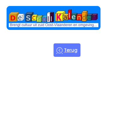
Terug
Welkom bij
de Scroll
Kalender