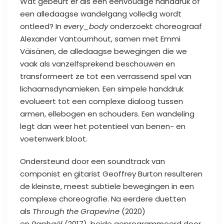
Wat gebeurt er als een eenvoudige handdruk of
een alledaagse wandelgang volledig wordt
ontleed? In
every_body
onderzoekt choreograaf
Alexander Vantournhout, samen met Emmi
Väisänen, de alledaagse bewegingen die we
vaak als vanzelfsprekend beschouwen en
transformeert ze tot een verrassend spel van
lichaamsdynamieken. Een simpele handdruk
evolueert tot een complexe dialoog tussen
armen, ellebogen en schouders. Een wandeling
legt dan weer het potentieel van benen- en
voetenwerk bloot.
Ondersteund door een soundtrack van
componist en gitarist Geoffrey Burton resulteren
de kleinste, meest subtiele bewegingen in een
complexe choreografie. Na eerdere duetten
als
Through the Grapevine
(2020)
en
Raphaël
(2017), beide geprogrammeerd door