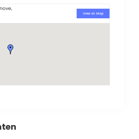
nove,
View on Map
nten