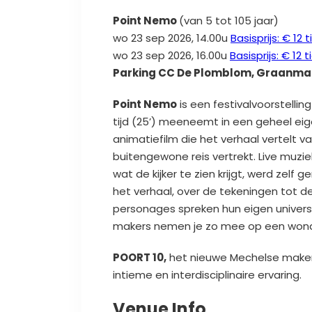
Point Nemo
(van 5 tot 105 jaar)
wo 23 sep 2026, 14.00u
Basisprijs: € 12 
wo 23 sep 2026, 16.00u
Basisprijs: € 12 
Parking CC De Plomblom, Graanmark
Point Nemo
is een festivalvoorstellin
tijd (25’) meeneemt in een geheel ei
animatiefilm die het verhaal vertelt 
buitengewone reis vertrekt. Live muzie
wat de kijker te zien krijgt, werd zelf
het verhaal, over de tekeningen tot 
personages spreken hun eigen universe
makers nemen je zo mee op een wonder
POORT 10,
het nieuwe Mechelse maker
intieme en interdisciplinaire ervaring.
Venue Info