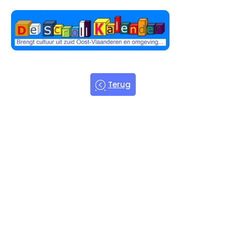
Terug
Welkom bij
de Scroll
Kalender