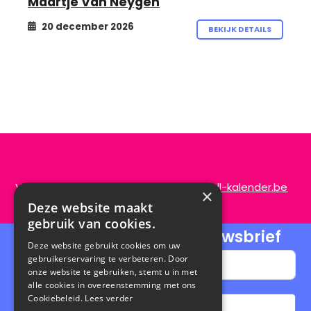
Maartje Van Neygen
20 december 2026
BEKIJK DETAILS
Vragen of opmerkingen?
info@de-scroll-kalender.be
×
Deze website maakt
gebruik van cookies.
Schrijf je in voor onze nieuwsbrief
Deze website gebruikt cookies om uw
gebruikerservaring te verbeteren. Door
onze website te gebruiken, stemt u in met
alle cookies in overeenstemming met ons
Cookiebeleid.
Lees verder
Abonneren