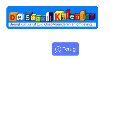
Terug
Welkom bij
de Scroll
Kalender