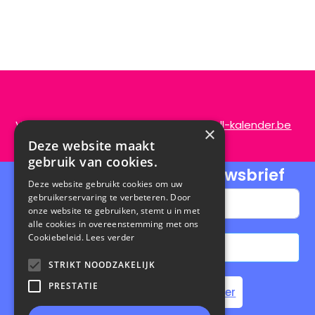
Vragen of opmerkingen?
info@de-scroll-kalender.be
×
Deze website maakt
gebruik van cookies.
Schrijf je in voor onze nieuwsbrief
Deze website gebruikt cookies om uw
gebruikerservaring te verbeteren. Door
onze website te gebruiken, stemt u in met
alle cookies in overeenstemming met ons
Cookiebeleid.
Lees verder
Abonneren
STRIKT NOODZAKELIJK
A
PRESTATIE
Home
Steun de Scroll Kalender
l