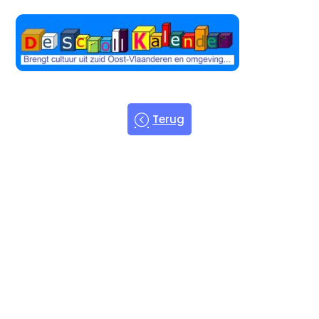
Terug
Welkom bij
de Scroll
Kalender