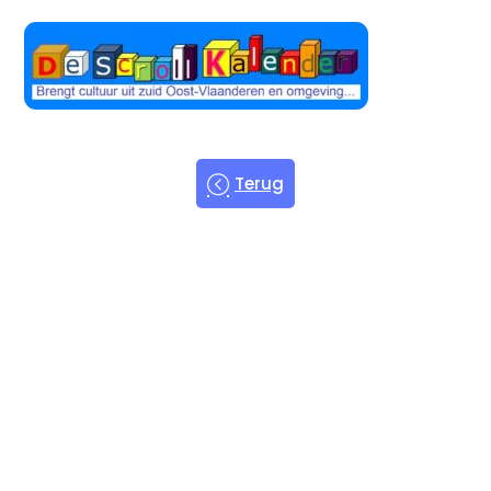
Terug
Welkom bij
de Scroll
Kalender