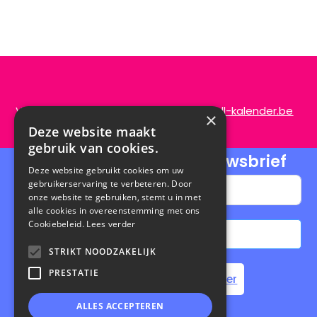
Vragen of opmerkingen?
info@de-scroll-kalender.be
×
Deze website maakt
gebruik van cookies.
Schrijf je in voor onze nieuwsbrief
Deze website gebruikt cookies om uw
gebruikerservaring te verbeteren. Door
onze website te gebruiken, stemt u in met
alle cookies in overeenstemming met ons
Cookiebeleid.
Lees verder
Abonneren
STRIKT NOODZAKELIJK
A
PRESTATIE
Home
Steun de Scroll Kalender
l
t
ALLES ACCEPTEREN