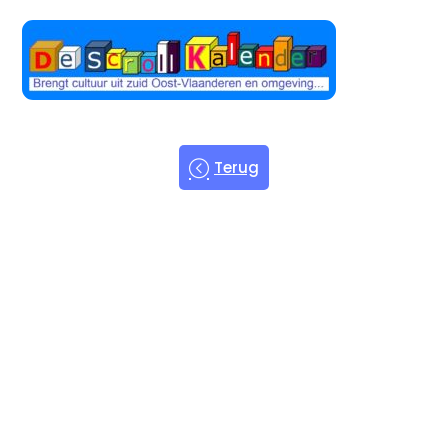
Terug
Welkom bij
de Scroll
Kalender