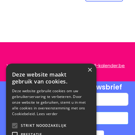
Vragen of opmerkingen?
info@de-scroll-kalender.be
×
Deze website maakt
gebruik van cookies.
Schrijf je in voor onze nieuwsbrief
Deze website gebruikt cookies om uw
gebruikerservaring te verbeteren. Door
onze website te gebruiken, stemt u in met
alle cookies in overeenstemming met ons
Cookiebeleid.
Lees verder
Abonneren
STRIKT NOODZAKELIJK
A
PRESTATIE