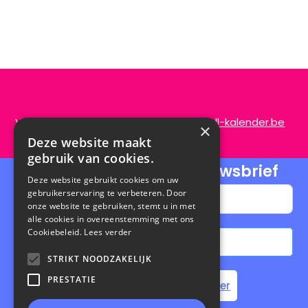
Vragen of opmerkingen?
info@de-scroll-kalender.be
×
Deze website maakt
gebruik van cookies.
Schrijf je in voor onze nieuwsbrief
Deze website gebruikt cookies om uw
gebruikerservaring te verbeteren. Door
onze website te gebruiken, stemt u in met
alle cookies in overeenstemming met ons
Cookiebeleid.
Lees verder
Abonneren
STRIKT NOODZAKELIJK
A
PRESTATIE
Home
Steun de Scroll Kalender
l