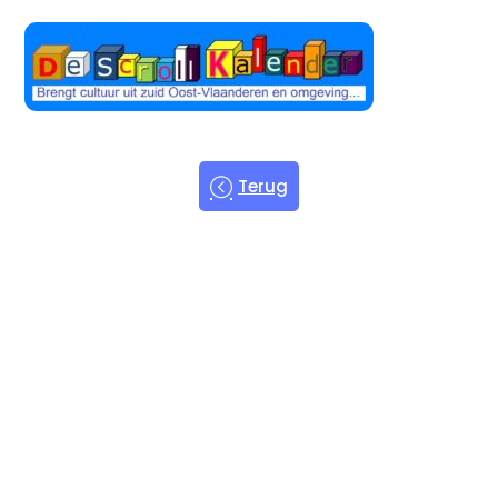
Terug
Welkom bij
de Scroll
Kalender