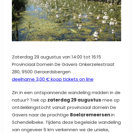
Zaterdag 29 augustus
van
14:00
tot
16:15
Provinciaal Domein De Gavers
Onkerzelestraat
280, 9500 Geraardsbergen
deelname 3,00 € koop tickets on line
Zin in een ontspannende wandeling midden in de
natuur? Trek op
zaterdag 29 augustus
mee op
ontdekkingstocht vanuit provinciaal domein De
Gavers naar de prachtige
Boelaremeersen
in
Schendelbeke. Tijdens deze begeleide wandeling
van ongeveer 6 km verkennen we de unieke,