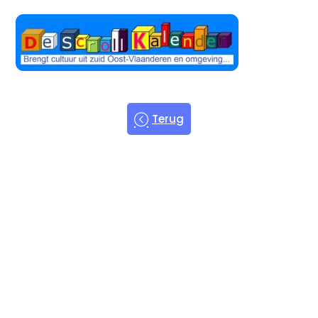
Terug
Welkom bij
de Scroll
Kalender